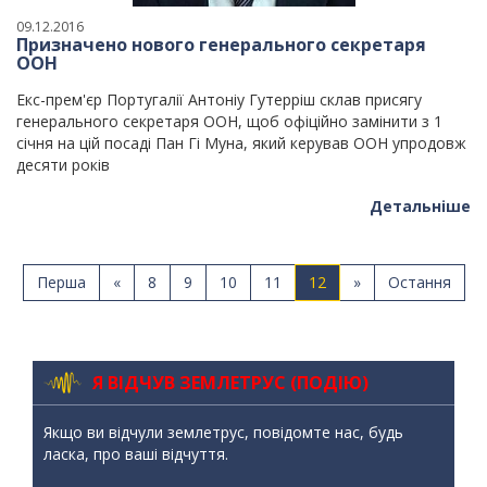
09.12.2016
Призначено нового генерального секретаря
ООН
Екс-прем'єр Португалії Антоніу Гутерріш склав присягу
генерального секретаря ООН, щоб офіційно замінити з 1
січня на цій посаді Пан Гі Муна, який керував ООН упродовж
десяти років
Детальніше
Перша
«
8
9
10
11
12
»
Остання
Я ВІДЧУВ ЗЕМЛЕТРУС (ПОДІЮ)
Якщо ви відчули землетрус, повідомте нас, будь
ласка, про ваші відчуття.