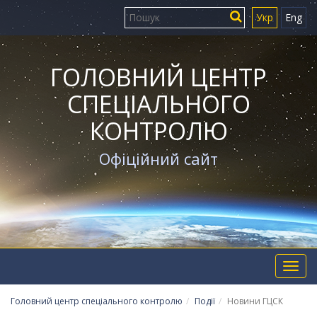
Укр
Eng
ГОЛОВНИЙ ЦЕНТР
СПЕЦІАЛЬНОГО
КОНТРОЛЮ
Офіційний сайт
Toggl
navig
Головний центр спеціального контролю
Події
Новини ГЦСК