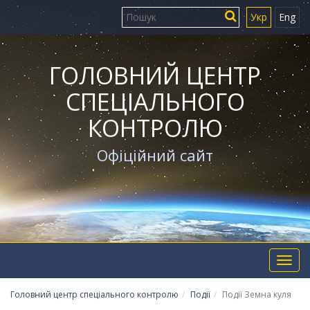
Укр
Eng
ГОЛОВНИЙ ЦЕНТР
СПЕЦІАЛЬНОГО
КОНТРОЛЮ
Офіційний сайт
Toggl
navig
Головний центр спеціального контролю
Події
Події Земна куля