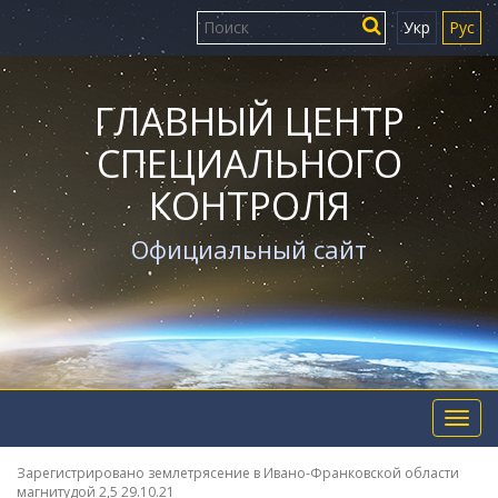
Укр
Рус
ГЛАВНЫЙ ЦЕНТР
СПЕЦИАЛЬНОГО
КОНТРОЛЯ
Официальный сайт
Toggl
navig
Зарегистрировано землетрясение в Ивано-Франковской области
магнитудой 2,5 29.10.21