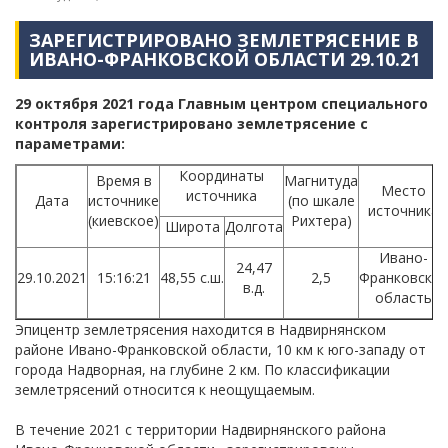
ЗАРЕГИСТРИРОВАНО ЗЕМЛЕТРЯСЕНИЕ В
ИВАНО-ФРАНКОВСКОЙ ОБЛАСТИ 29.10.21
29 октября 2021 года Главным центром специального
контроля зарегистрировано землетрясение с
параметрами:
Координаты
Время в
Магнитуда
Место
источника
Дата
источнике
(по шкале
источника
(киевское)
Рихтера)
Широта
Долгота
Ивано-
24,47
29.10.2021
15:16:21
48,55 с.ш.
2,5
Франковская
в.д.
область
Эпицентр землетрясения находится в Надвирнянском
районе Ивано-Франковской области, 10 км к юго-западу от
города Надворная, на глубине 2 км. По классификации
землетрясений относится к неощущаемым.
В течение 2021 с территории Надвирнянского района