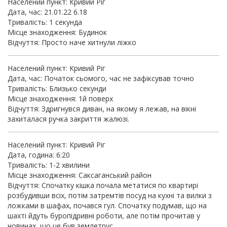
Населений пункт: Кривий Ріг
Дата, час: 21.01.22 6.18
Тривалість: 1 секунда
Місце знаходження: Будинок
Відчуття: Просто наче хитнули ліжко
Населений пункт: Кривий Ріг
Дата, час: Початок сьомого, час не зафіксував точно
Тривалість: Близько секунди
Місце знаходження: 1й поверх
Відчуття: Здригнувся диван, на якому я лежав, на вікні
захиталася ручка закриття жалюзі.
Населений пункт: Кривий Ріг
Дата, година: 6:20
Тривалість: 1-2 хвилини
Місце знаходження: Саксаганський район
Відчуття: Спочатку кішка почала метатися по квартирі
розбудивши всіх, потім затремтів посуд на кухні та вилки з
ложками в шафах, почався гул. Спочатку подумав, що на
шахті йдуть буропідривні роботи, але потім прочитав у
новинах, що це був землетрус.