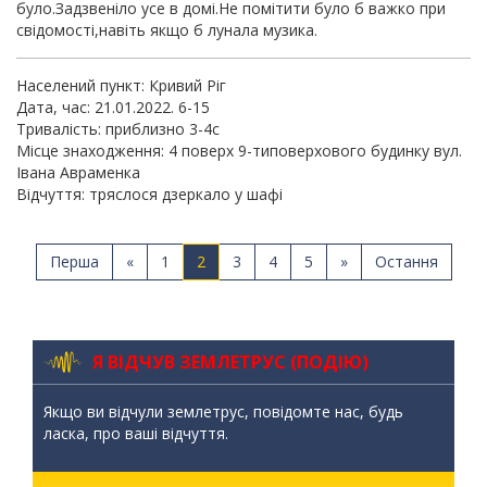
було.Задзвеніло усе в домі.Не помітити було б важко при
свідомості,навіть якщо б лунала музика.
Населений пункт: Кривий Ріг
Дата, час: 21.01.2022. 6-15
Тривалість: приблизно 3-4с
Місце знаходження: 4 поверх 9-типоверхового будинку вул.
Івана Авраменка
Відчуття: тряслося дзеркало у шафі
Перша
«
1
2
3
4
5
»
Остання
Я ВІДЧУВ ЗЕМЛЕТРУС (ПОДІЮ)
Якщо ви відчули землетрус, повідомте нас, будь
ласка, про ваші відчуття.