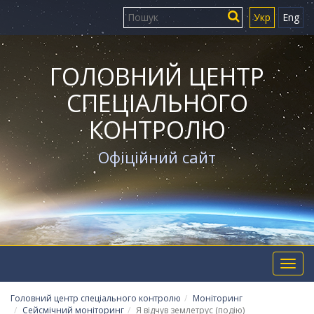
Укр
Eng
ГОЛОВНИЙ ЦЕНТР
СПЕЦІАЛЬНОГО
КОНТРОЛЮ
Офіційний сайт
Toggl
navig
Головний центр спеціального контролю
Моніторинг
Сейсмічний моніторинг
Я відчув землетрус (подію)