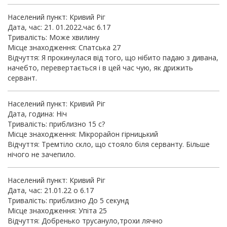
Населений пункт: Кривий Ріг
Дата, час: 21. 01.2022.час 6.17
Тривалість: Може хвилину
Місце знаходження: Спатська 27
Відчуття: Я прокинулася від того, що нібито падаю з дивана,
начебто, перевертається і в цей час чую, як дрижить
сервант.
Населений пункт: Кривий Ріг
Дата, година: Ніч
Тривалість: приблизно 15 с?
Місце знаходження: Мікрорайон гірницький
Відчуття: Тремтіло скло, що стояло біля серванту. Більше
нічого не зачепило.
Населений пункт: Кривий Ріг
Дата, час: 21.01.22 о 6.17
Тривалість: приблизно До 5 секунд
Місце знаходження: Упіта 25
Відчуття: Добренько трусануло,трохи лячно