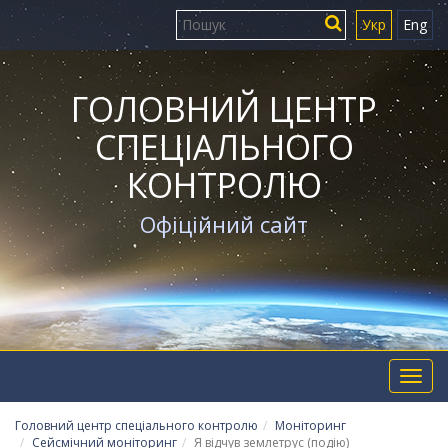
Укр
Eng
ГОЛОВНИЙ ЦЕНТР
СПЕЦІАЛЬНОГО
КОНТРОЛЮ
Офіційний сайт
Toggl
navig
Головний центр спеціального контролю
Моніторинг
Сейсмічний моніторинг
Я відчув землетрус (подію)