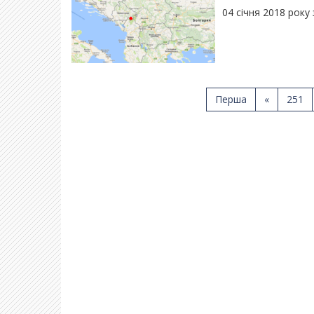
04 січня 2018 року
Перша
«
251