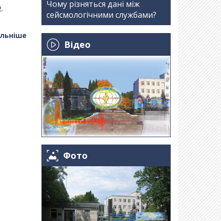
Чому різняться дані між
.
сейсмологічними службами?
льніше
Відео
Фото