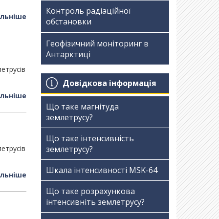
Контроль радіаційної
льніше
обстановки
Геофізичний моніторинг в
Антарктиці
летрусів
Довідкова інформація
льніше
Що таке магнітуда
землетрусу?
Що таке інтенсивність
летрусів
землетрусу?
Шкала інтенсивності МSK-64
льніше
Що таке розрахункова
інтенсивніть землетрусу?