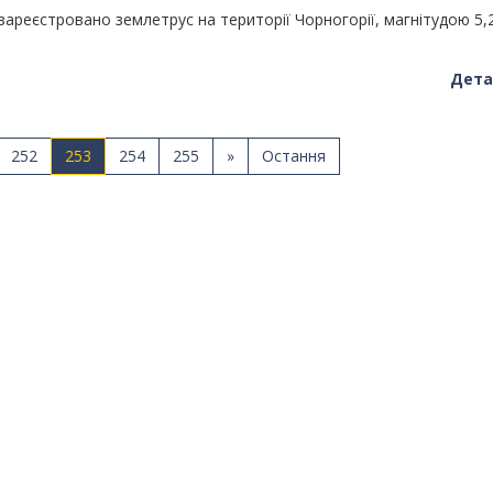
 зареєстровано землетрус на території Чорногорії, магнітудою 5,2
Дета
252
253
254
255
»
Остання