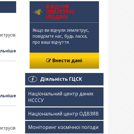
Я ВІДЧУВ
ЗЕМЛЕТРУС
(ПОДІЮ)
Якщо ви відчули землетрус,
летрусів
повідомте нас, будь ласка,
про ваші відчуття.
льніше
Внести дані
Діяльність ГЦСК
Національний центр даних
льніше
НСССУ
Національний центр ОДВЗЯВ
Моніторинг космічної погоди
летрусів