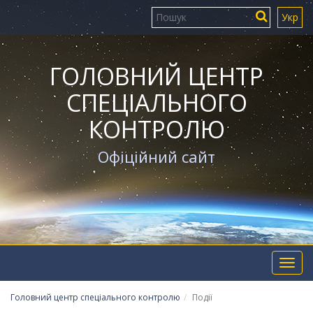
Укр
ГОЛОВНИЙ ЦЕНТР
СПЕЦІАЛЬНОГО
КОНТРОЛЮ
Офіційний сайт
Toggl
navig
Головний центр спеціального контролю
Події