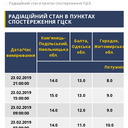
Радіаційний стан в пунктах спостереження ГЦСК
РАДІАЦІЙНИЙ СТАН В ПУНКТАХ
СПОСТЕРЕЖЕННЯ ГЦСК
Кам'янець-
Балта,
Городок,
Подільський,
Одеська
Житомирська
Хмельницька
Дата/Час
обл.
обл.
обл.
вимірювання
Потужніст
23.02.2019
14.0
13.0
8.0
21:00:00
23.02.2019
15.0
13.0
9.0
15:00:00
23.02.2019
14.0
12.0
9.0
09:00:00
23.02.2019
14.0
11.0
10.0
03:00:00