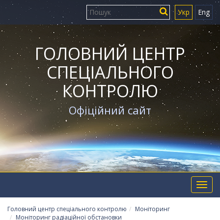
Укр
Eng
ГОЛОВНИЙ ЦЕНТР
СПЕЦІАЛЬНОГО
КОНТРОЛЮ
Офіційний сайт
Toggl
navig
Головний центр спеціального контролю
Моніторинг
Моніторинг радіаційної обстановки