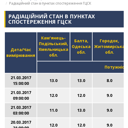
Радіаційний стан в пунктах спостереження ГЦСК
РАДІАЦІЙНИЙ СТАН В ПУНКТАХ
СПОСТЕРЕЖЕННЯ ГЦСК
Кам'янець-
Балта,
Городок,
Подільський,
Одеська
Житомирська
Хмельницька
Дата/Час
обл.
обл.
обл.
вимірювання
Потужніст
21.03.2017
13.0
13.0
8.0
15:00:00
21.03.2017
12.0
12.0
9.0
09:00:00
21.03.2017
11.0
13.0
9.0
03:00:00
20.03.2017
12.0
12.0
9.0
21:00:00