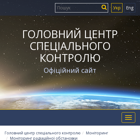
Укр
Eng
ГОЛОВНИЙ ЦЕНТР
СПЕЦІАЛЬНОГО
КОНТРОЛЮ
Офіційний сайт
Toggl
navig
Головний центр спеціального контролю
Моніторинг
Моніторинг радіаційної обстановки