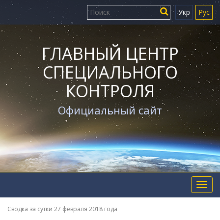
Укр
Рус
ГЛАВНЫЙ ЦЕНТР
СПЕЦИАЛЬНОГО
КОНТРОЛЯ
Официальный сайт
Toggl
navig
Сводка за сутки 27 февраля 2018 года