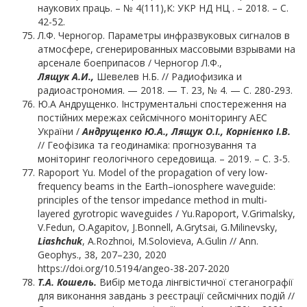
наукових праць. – № 4(111),К: УКР НД НЦ . – 2018. – С.
42-52.
Л.Ф. Черногор. Параметры инфразвуковых сигналов в
атмосфере, сгенерированных массовыми взрывами на
арсенале боеприпасов / Черногор Л.Ф.,
Лящук А.И.,
Шевелев Н.Б. // Радиофизика и
радиоастрономия. — 2018. — Т. 23, № 4. — С. 280-293.
Ю.А Андрущенко. Інструментальні спостереження на
постійних мережах сейсмічного моніторингу АЕС
України /
Андрущенко Ю.А., Лящук О.І., Корнієнко І.В.
// Геофізика та геодинаміка: прогнозування та
моніторинг геологічного середовища. – 2019. – С. 3-5.
Rapoport Yu. Model of the propagation of very low-
frequency beams in the Earth–ionosphere waveguide:
principles of the tensor impedance method in multi-
layered gyrotropic waveguides / Yu.Rapoport, V.Grimalsky,
V.Fedun, O.Agapitov, J.Bonnell, A.Grytsai, G.Milinevsky,
Liashchuk
, A.Rozhnoi, M.Solovieva, A.Gulin // Ann.
Geophys., 38, 207–230, 2020
https://doi.org/10.5194/angeo-38-207-2020
Т.А. Кошель.
Вибір метода лінгвістичної стеганографії
для виконання завдань з реєстрації сейсмічних подій //