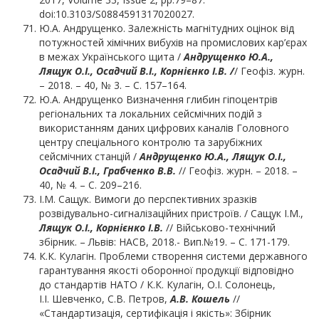
doi:10.3103/S0884591317020027.
Ю.А. Андрущенко. Залежність магнітудних оцінок від
потужностей хімічних вибухів на промислових кар’єрах
в межах Українського щита /
Андрущенко Ю.А.,
Лящук О.І., Осадчий В.І., Корнієнко І.В. /
/ Геофіз. журн.
– 2018. – 40, № 3. – С. 157–164.
Ю.А. Андрущенко Визначення глибин гіпоцентрів
регіональних та локальних сейсмічних подій з
використанням даних цифрових каналів Головного
центру спеціального контролю та зарубіжних
сейсмічних станцій /
Андрущенко Ю.А., Лящук О.І.,
Осадчий В.І., Грабченко В.В.
// Геофіз. журн. – 2018. –
40, № 4. – С. 209–216.
І.М. Сащук. Вимоги до перспективних зразків
розвідувально-сигналізаційних пристроїв. / Сащук І.М.,
Лящук О.І., Корнієнко І.В.
// Військово-технічний
збірник. – Львів: НАСВ, 2018.- Вип.№19. – С. 171-179.
К.К. Кулагін. Проблеми створення системи державного
гарантування якості оборонної продукції відповідно
до стандартів НАТО / К.К. Кулагін, О.І. Солонець,
І.І. Шевченко, С.В. Петров,
А.В. Кошель
//
«Стандартизація, сертифікація і якість»: Збірник