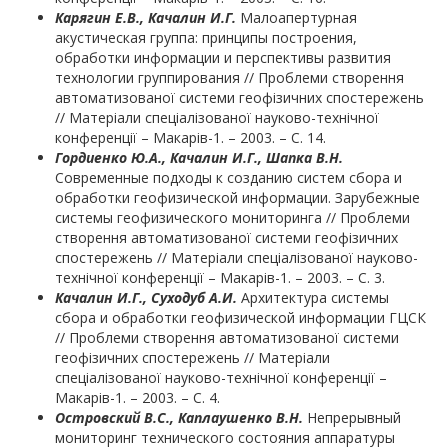
Карягин Е.В.
, Качалин И.Г.
Малоапертурная
акустическая группа: принципы построения,
обработки информации и перспективы развития
технологии группирования // Проблеми створення
автоматизованої системи геофізичних спостережень
// Матеріали спеціалізованої науково-технічної
конференції – Макарів-1. – 2003. – С. 14.
Гордиенко Ю.А., Качалин И.Г., Шапка В.Н.
Современные подходы к созданию систем сбора и
обработки геофизической информации. Зарубежные
системы геофизического мониторинга // Проблеми
створення автоматизованої системи геофізичних
спостережень // Матеріали спеціалізованої науково-
технічної конференції – Макарів-1. – 2003. – С. 3.
Качалин И.Г., Суходуб А.И.
Архитектура системы
сбора и обработки геофизической информации ГЦСК
// Проблеми створення автоматизованої системи
геофізичних спостережень // Матеріали
спеціалізованої науково-технічної конференції –
Макарів-1. – 2003. – С. 4.
Островский В.С., Каплаушенко В.Н.
Непрерывный
мониторинг технического состояния аппаратуры