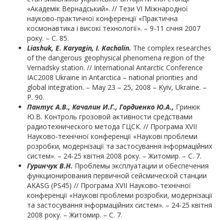
«Академік Вернадський». // Тези VI Міжнародної
науково-практичної конференції «Практична
космонавтика і високі технології». – 9-11 січня 2007
року. – С. 85.
Liashuk, E. Karyagin, I. Kachalin.
The complex researches
of the dangerous geophysical phenomena region of the
Vernadsky station. // International Antarctic Conference
IAC2008 Ukraine in Antarctica – national priorities and
global integration. – May 23 – 25, 2008 – Kyiv, Ukraine. –
Р. 90.
Пантус А.В., Качалин И.Г., Гордиенко Ю.А.,
Гринюк
Ю.В. Контроль грозовой активности средствами
радиотехнического метода ГЦСК. // Програма XVII
Науково-технічної конференції «Наукові проблеми
розробки, модернізації та застосування інформаційних
систем». – 24-25 квітня 2008 року. – Житомир. – С. 7.
Гуринчук В.Н.
Проблемы эксплуатации и обеспечения
функционирования первичной сейсмической станции
AKASG (PS45) // Програма XVII Науково-технічної
конференції «Наукові проблеми розробки, модернізації
та застосування інформаційних систем». – 24-25 квітня
2008 року. – Житомир. – С. 7.