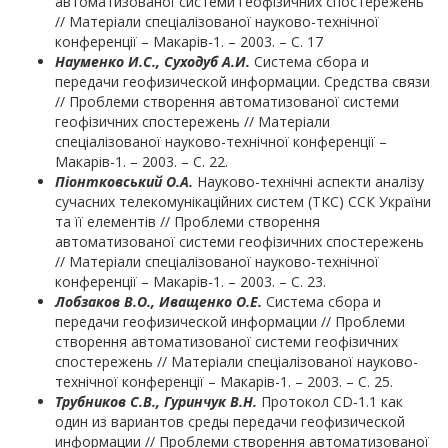
автоматизованої системи геофізичних спостережень
// Матеріали спеціалізованої науково-технічної
конференції – Макарів-1. – 2003. – С. 17
Науменко И.С., Суходуб А.И.
Система сбора и
передачи геофизической информации. Средства связи
// Проблеми створення автоматизованої системи
геофізичних спостережень // Матеріали
спеціалізованої науково-технічної конференції –
Макарів-1. – 2003. – С. 22.
П
іонтковський О.А.
Науково-технічні аспекти аналізу
сучасних телекомунікаційних систем (ТКС) ССК України
та її елементів // Проблеми створення
автоматизованої системи геофізичних спостережень
// Матеріали спеціалізованої науково-технічної
конференції – Макарів-1. – 2003. – С. 23.
Лобзаков В.О., Иващенко О.Е.
Система сбора и
передачи геофизической информации // Проблеми
створення автоматизованої системи геофізичних
спостережень // Матеріали спеціалізованої науково-
технічної конференції – Макарів-1. – 2003. – С. 25.
Трубников С.В., Гуринчук В.Н.
Протокол CD-1.1 как
один из вариантов среды передачи геофизической
информации // Проблеми створення автоматизованої