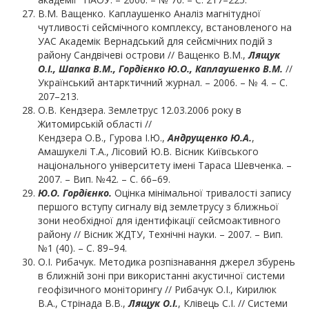
В.М. Ващенко. Каплаушенко Аналіз магнітудної
чутливості сейсмічного комплексу, встановленого на
УАС Академік Вернадський для сейсмічних подій з
району Сандвічеві острови // Ващенко В.М.,
Лящук
О.І., Шапка В.М., Гордієнко Ю.О., Каплаушенко В.М.
//
Український антарктичний журнал. – 2006. – № 4. – С.
207–213.
О.В. Кендзера. Землетрус 12.03.2006 року в
Житомирській області //
Кендзера О.В., Гурова І.Ю.,
Андрущенко Ю.А.
,
Амашукелі Т.А., Лісовий Ю.В. Вісник Київського
національного університету імені Тараса Шевченка. –
2007. – Вип. №42. – С. 66–69.
Ю.О.
Гордієнко.
Оцінка мінімальної тривалості запису
першого вступу сигналу від землетрусу з ближньої
зони необхідної для ідентифікації сейсмоактивного
району // Вісник ЖДТУ, Технічні науки. – 2007. – Вип.
№1 (40). – С. 89–94.
О.І. Рибачук. Методика розпізнавання джерел збурень
в ближній зоні при використанні акустичної системи
геофізичного моніторингу // Рибачук О.І., Кирилюк
В.А., Стрінада В.В.,
Лящук О.І.
, Клівець С.І. // Системи