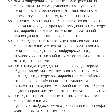
Ю.
А. Андрущенко.
Локальные землетрясения на
Украинском щите / Андрущенко Ю.А., Кутас В.В.,
Кендзера А.В., Омельченко В.Д., Калитова И.А. //
Геофиз. журн. – 2013. – 35, № 6. – С. 114–127.
О.І. Лящук. Моніторинг небезпечних техногенних та
природних явищ в інфразвуковому діапазоні //
Лящук
О.І., Карягін Є.В.
// ІГМ НАНУ КИЇВ – Акустичний
симпозіум КОНСОНАНС. – 2013. – С. 188.
О.В. Кендзера. Сейсмічність центральної частини
Українського щита у період з 2007 по 2013 роки //
Кендзера О.В., Кутас В.В.,
Андрущенко Ю.
А.
,
Пігулевський П.Г, Лісовий Ю.В. // Геодинаміка. – 2014. –
№ 1(16). – С. 144–158.
В.В. Стрінада. Підхід до визначення типу джерела
збурень засобами інфразвукового моніторингу //
Стрінада В.В.,
Лящук О.І., Карягін Є.В.
// Проблеми
створення, випробування, застосування та
експлуатації складних інформаційних систем. Збірник
наукових праць ЖВІ ДУТ. – 2014. – Випуск 9. – С. 71–74.
В.В
.
Кутас. Промышленные взрывы и сейсмичность
Украинского щита //
Кутас В.В.,
Андрущенко Ю.
А.
, Калитова И.А. // Геофиз.
журн. – – 36, № 6. – С. 165–173.