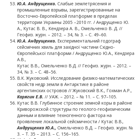
Ю.А.
Андрущенко
.
Слабые землетрясения и
промышленные взрывы, зарегистрированные на
Восточно-Европейской платформе в пределах
территории Украины 2005 –2010 гг. / Андрущенко Ю.
А., Кутас В. В., Кендзера А. В., Омельченко В. Д. //
Геофиз. журн. – 2012. – 34, № 3. – С. 49–60.
Ю.
А.
Андрущенко.
Експериментальний годограф
сейсмічних хвиль для західної частини Східно-
Європейської платформи / Андрущенко Ю.А., Кендзера
А.В.,
Кутас В.В., Омельченко В.Д. // Геофиз. журн. – 2012. –
34, № 3. – С. 48–56.
В.К. Жуковский. Исследование физико-математических
свойств недр земли в Антарктике в районе
аргентинских островов // Жуковский В.К., Гохман А.Р.,
Карягин Е.В.
// УАЖ. – 2012. – № 11. – С. 97–105.
Кутас В.В. Глубинное строение земной коры в районе
Криворожской структуры по геолого-геофизическим
данным и влияние техногенного фактора на
проявление локальной сейсмичности / Кутас В.В.
,
Андрущенко Ю.А.,
Омельченко В.Д. – Геофиз. журн. №
3. – Т. 35 – 2013. – С. 156–165.