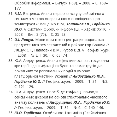
Обробки інформації. – Випуск 1(68). – 2008. – С. 168–
177.
В.М. Ващенко. Аналіз першого вступу сейсмічного
сигналу з метою оперативного оповіщення про
землетруси // Ващенко В.М.,
Толчонов І.В., Гордієнко
Ю.О.
// Системи Обробки інформації. – Харків: ХУПС. –
2008. – Вип. 3 (70). – С. 25–28.
О.І. Лящук.
Мониторинг концентрации радона как
предвестника землетрясений в районе гор Вранча //
Лящук О.І., Павлович В.М., Русов В.Д. // Геофиз. журн.
– 2008. – № 2, Т 30. – С. 63–74.
Ю.А. Андрущенко. Аналіз ефективності застосування
критеріїв ідентифікації вибухів та землетрусів для
локальних та регіональних подій в умовах
платформної частини України //
Андрущенко Ю.
А
.
,
Гордієнко Ю.О.
// Геофиз. журн. – 2009. – Т. 31. – №3. –
С. 121–129.
Ю.А. Андрущенко. Спосіб ідентифікації природи
сейсмічних джерел на основі спектрально-часового
аналізу коливань //
Андрущенко Ю.
А
.
, Гордієнко Ю.О.
//
Геофиз. журн. – 2009. – Т. 31. – № 6.– С. 140–146.
Ю.О. Гордієнко
. Особливості активізації сейсмічних