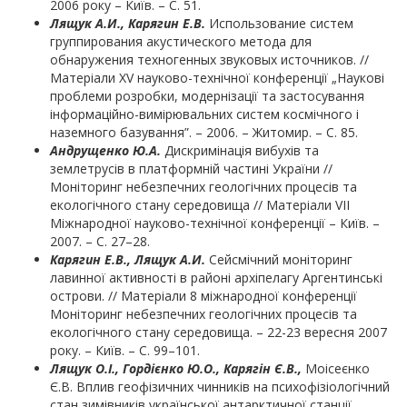
2006 року – Київ. – С. 51.
Лящук А.И.,
Карягин Е.В.
Использование систем
группирования акустического метода для
обнаружения техногенных звуковых источников. //
Матеріали XV науково-технічної конференції „Наукові
проблеми розробки, модернізації та застосування
інформаційно-вимірювальних систем космічного і
наземного базування”. – 2006. – Житомир. – С. 85.
Андрущенко Ю.А.
Дискримінація вибухів та
землетрусів в платформній частині України //
Моніторинг небезпечних геологічних процесів та
екологічного стану середовища // Матеріали VIІ
Міжнародної науково-технічної конференції – Київ. –
2007. – С. 27–28.
Карягин Е.В., Лящук А.И.
Сейсмічний моніторинг
лавинної активності в районі архіпелагу Аргентинські
острови. // Матеріали 8 міжнародної конференції
Моніторинг небезпечних геологічних процесів та
екологічного стану середовища. – 22-23 вересня 2007
року. – Київ. – С. 99–101.
Лящук О.І., Гордієнко Ю.О., Карягін Є.В.,
Моісеєнко
Є.В. Вплив геофізичних чинників на психофізіологічний
стан зимівників української антарктичної станції