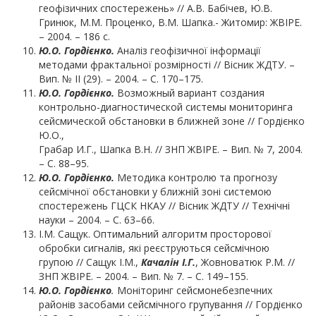
геофізичних спостережень» // А.В. Бабічев, Ю.В.
Гринюк, М.М. Проценко, В.М. Шапка.- Житомир: ЖВІРЕ.
– 2004. – 186 с.
Ю.О.
Гордієнко.
Аналіз геофізичної інформації
методами фрактальної розмірності // Вісник ЖДТУ. –
Вип. № ІІ (29). – 2004. – С. 170–175.
Ю.О. Гордієнко.
Возможный вариант создания
контрольно-диагностической системы мониторинга
сейсмической обстановки в ближней зоне // Гордієнко
Ю.О.,
Грабар И.Г., Шапка В.Н. // ЗНП ЖВІРЕ. – Вип. № 7, 2004.
– С. 88–95.
Ю.О. Гордієнко.
Методика контролю та прогнозу
сейсмічної обстановки у ближній зоні системою
спостережень ГЦСК НКАУ // Вісник ЖДТУ // Технічні
науки – 2004. – С. 63–66.
І.М. Сащук. Оптимальний алгоритм просторової
обробки сигналів, які реєструються сейсмічною
групою // Сащук І.М.,
Качалін І.Г.
, Жовноватюк Р.М. //
ЗНП ЖВІРЕ. – 2004. – Вип. № 7. – С. 149–155.
Ю.О. Гордієнко
.
Моніторинг сейсмонебезпечних
районів засобами сейсмічного групування // Гордієнко