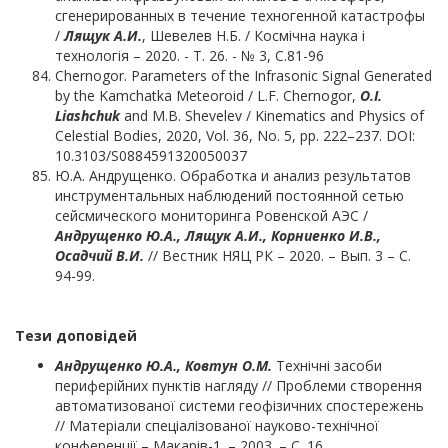
сгенерированных в течение техногенной катастрофы
/
Лящук А.И.
, Шевелев Н.Б. / Космічна наука і
технологія – 2020. - Т. 26. - № 3, C.81-96
Chernogor. Parameters of the Infrasonic Signal Generated
by the Kamchatka Meteoroid / L.F. Chernogor,
O.I.
Liashchuk
and M.B. Shevelev / Kinematics and Physics of
Celestial Bodies, 2020, Vol. 36, No. 5, pp. 222–237. DOI:
10.3103/S0884591320050037
Ю.А. Андрущенко. Обработка и анализ результатов
инструментальных наблюдений постоянной сетью
сейсмического мониторинга Ровенской АЭС /
Андрущенко Ю.А., Лящук А.И., Корниенко И.В.,
Осадчий В.И.
// Вестник НЯЦ РК – 2020. – Вып. 3 – С.
94-99.
Тези доповідей
Андрущенко Ю.А., Ковтун О.М.
Технічні засоби
периферійних пунктів нагляду // Проблеми створення
автоматизованої системи геофізичних спостережень
// Матеріали спеціалізованої науково-технічної
конференції – Макарів-1. – 2003. – С. 16.