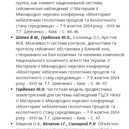
группа, как элемент национальной системы
сейсмических наблюдений. // Матеріали V
Міжнародної наукової конференції «Моніторинг
небезпечних геологічних процесів та екологічного
стану середовища». – 7-9 жовтня 2004 року. - КНУ ім.
Т.Г. Шевченко – Київ. – С. 44–46.
Шапка В.М., Гор
дієнко Ю.О.,
Солонець О.І., Арістов
М.В. Можливості системи контрою, діагностики та
прогнозу сейсмічної обстановки у ближній зоні,
створюваної на базі космічних та наземних комплексів
Національного космічного агентства України. //
Матеріали V Міжнародної наукової конференції
«Моніторинг небезпечних геологічних процесів та
екологічного стану середовища». – 7-9 жовтня 2004
року. - КНУ ім. Т.Г. Шевченко – Київ. – С. 46–47.
Го
рдієнко Ю.О.
Частотная модель предвестника
землетрясений для системы наблюдений ГЦСК НКАУ.
// Матеріали V Міжнародної наукової конференції
«Моніторинг небезпечних геологічних процесів та
екологічного стану середовища». – 7-9 жовтня 2004
року. - КНУ ім. Т.Г. Шевченко – Київ. – С. 47.
Машков О.А.,
Качалин І.
Г.,
Синицкий Р.Н.
Объектно-