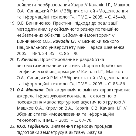
вейвлет-преобразования Хаара // Качалін І.Г., Машков
О.А., Синицький Р.М. // Збірник статей «Моделювання
та інформаційні технології», ІПМЕ. – 2005. – С. 45–48.
О.Б. Винниченко. Практичні підходи до реалізації
методики аналізу сейсмічного ризику потенційно
небезпечних об’єктів. Сейсмічний моніторинг //
Винниченко О.Б.,
Качалін І.Г.
// Вісник Київського
Національного університету імені Тараса Шевченка. –
2005. – Вип. 34–35 – С. 86 – 90.
Г. Качалін.
Проектирование и разработка
автоматизированной системы сбора и обработки
геофизической информации // Качалін I.Г., Машков
О.А., Синицький Р.М. // Збірник статей «Моделювання
та інформаційні технології», ІПМЕ. – 2005. – С. 83–86.
О.А. Машков
. Оцінка динамічно змінних характеристик
джерела інфразвукових коливань техногенного
походження малоапертурною акустичною групою //
Машков О.А., Кирилюк В.А., Карягін Є.В, Качалін І.Г. //
Збірник статей «Моделювання та інформаційні
технології», ІПМЕ. – 2005. – С. 67–70.
Ю.О. Гордієнко.
Виявлення переходу процесів
підготовки землетрусу в активну фазу за