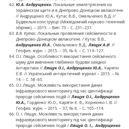
Ю.
А. Андрущенко.
Локальные землетрясения на
Украинском щите и в Днепрово-Донецком авлакогене
// Андрущенко Ю.А., Кутас В.В., Омельченко В.Д. //
Будівельні конструкції (Міжвідомчий науково-технічний
збірник). – 2015. – Вип. 73 – С. 231–237.
В.В.
Кутас.
Локальные проявления сейсмичности в
Днепрово-Донецком авлакогене. / Кутас В.В.,
Андрущенко Ю.А
., Омельченко В.Д.,
Лящук А.И
. //
Геофиз. журн. – 2015. – 35, № 6. – С. 114–127.
О.І. Лящук. Особливості використання сейсмічного
шуму для вивчення глибинної будови західної
Антарктики //
Лящук О.І., Андрущенко Ю.А.
, Карягін
Є.В. // Український антарктичний журнал – 2015. – №
14. – С. 58–65.
О.І. Лящук. Можливість використання даних
інфразвукового моніторингу під час ідентифікації
природи сейсмічних подій //
Лящук О.І., Андрущенко
Ю.А.,
Гордієнко Ю.О., Карягін Є. В., Корнієнко І. В. //
Геофиз. журн. – 2015. – 37, № 6. – С. 105–114.
О. І. Лящук. Можливість використання даних
інфразвукового моніторингу під час ідентифікації
природи сейсмічних подій /
Лящук О. І.,. Андрущенко