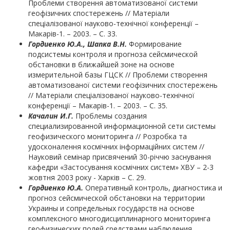
Проблеми створення автоматизованої системи
геофізичних спостережень // Матеріали
спеціалізованої науково-технічної конференції –
Макарів-1. – 2003. – С. 33.
Гордиенко Ю.А., Шапка В.Н.
Формирование
подсистемы контроля и прогноза сейсмической
обстановки в ближайшей зоне на основе
измерительной базы ГЦСК // Проблеми створення
автоматизованої системи геофізичних спостережень
// Матеріали спеціалізованої науково-технічної
конференції – Макарів-1. – 2003. – С. 35.
Качалин И.Г.
Проблемы создания
специализированной информационной сети системы
геофизического мониторинга // Розробка та
удосконалення космічних інформаційних систем //
Науковий семінар присвячений 30-річчю заснування
кафедри «Застосування космічних систем» ХВУ – 2-3
жовтня 2003 року - Харків – С. 29.
Гордиенко Ю.А.
Оперативный контроль, диагностика и
прогноз сейсмической обстановки на территории
Украины и сопредельных государств на основе
комплексного многодисциплинарного мониторинга
геофизических полей средствами наблюдения