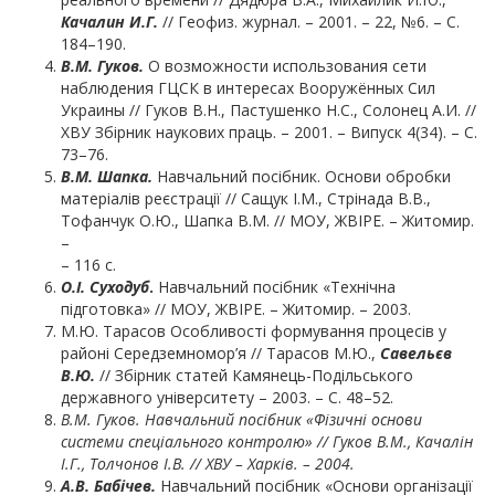
Качалин И.Г.
// Геофиз. журнал. – 2001. – 22, №6. – С.
184–190.
В.М. Гуков.
О возможности использования сети
наблюдения ГЦСК в интересах Вооружённых Сил
Украины // Гуков В.Н., Пастушенко Н.С., Солонец А.И. //
ХВУ Збірник наукових праць. – 2001. – Випуск 4(34). – С.
73–76.
В.М.
Шапка.
Навчальний посібник. Основи обробки
матеріалів реєстрації // Сащук І.М., Стрінада В.В.,
Тофанчук О.Ю., Шапка В.М. // МОУ, ЖВІРЕ. – Житомир.
–
– 116 с.
О.І.
Суходуб
.
Навчальний посібник «Технічна
підготовка» // МОУ, ЖВІРЕ. – Житомир. – 2003.
М.Ю. Тарасов Особливості формування процесів у
районі Середземномор’я // Тарасов М.Ю.,
Савельєв
В.Ю.
// Збірник статей Камянець-Подільського
державного університету – 2003. – С. 48–52.
В.М. Гуков. Навчальний посібник «Фізичні основи
системи спеціального контролю» // Гуков В.М., Качалін
І.Г., Толчонов І.В. // ХВУ – Харків. – 2004.
А.В. Бабічев.
Навчальний посібник «Основи організації