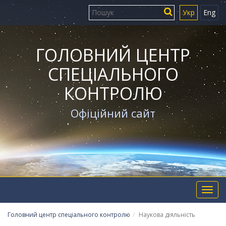
Укр
Eng
ГОЛОВНИЙ ЦЕНТР
СПЕЦІАЛЬНОГО
КОНТРОЛЮ
Офіційний сайт
Toggl
navig
Головний центр спеціального контролю
Наукова діяльність