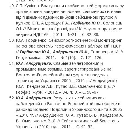
С.П. Куліков. Врахування особливостей форми сигналу
при вирішенні завдань виявлення сейсмічних сигналів
від підземних ядерних вибухів сейсмічною групою //
Куліков С.П., Андрощук Р.А.,
Гордієнко Ю.О.
, Солонець
О.І. // Вісник воєнної розвідки // К: Науково-практичне
видання НДІ ГУР – 2011. – №21. – С. 32–38.
Ю.А. Гордиенко. Сейсмопрогностический мониторинг
на основе системы геофизических наблюдений ГЦСК
//
Гордиенко Ю.А., Андрущенко Ю.А.,
Солонець А..И. //
Геодинаміка. – 2011. – № 1(10). – С. 121–126.
Ю.
А.
Андрущенко.
Слабые землетрясения и
промышленные взрывы, зарегистрированные на
Восточно-Европейской платформе в пределах
территории Украины в 2005 – 2010 гг./ Андрущенко
Ю.А., Кендзера А.В., Кутас В.В., Омельченко В.Д. //
Геофиз. журн. – 2012. – 34, № 3. – С. 58–67.
Ю.А. Андрущенко
.
Результаты сейсмических
наблюдений на Восточно-Европейской платформе в
районах Волыно-Подолии и Украинского щита в 2005
– 2010 гг. // Андрущенко Ю. А., Кутас В. В., Кендзера А.
В., Омельченко В. Д. // Сейсмологический бюлетень
Украины за 2010 год. – 2011. – С. 42–52.