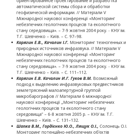
ориентированное проектирование и разработка
автоматической системы сбора и обработки
геофизической информации. // Матеріали V
Міжнародної наукової конференції «Моніторинг
небезпечних геологічних процесів та екологічного
стану середовища». – 7-9 жовтня 2004 року. - КНУ ім.
Т.Г. Шевченко – Київ. – С. 97–98.
Карягин Е.В.
, Качалин І.
Г.
Мониторинг техногенных и
природных источников инфразвука. // Матеріали V
Міжнародної наукової конференції «Моніторинг
небезпечних геологічних процесів та екологічного
стану середовища». – 7-9 жовтня 2004 року. - КНУ ім.
Т.Г. Шевченко – Київ. – С. 111–112.
Карягин Е.В. Качалин И.Г. Гуков В.М.
Возможный
подход к выделению инфразвуковых предвестников
землетрясений малоапертурной группой
микробарографов // Матеріали 6 міжнародної
наукової конференції „Моніторинг небезпечних
геологічних процесів та екологічного стану
середовища” – 6-8 жовтня 2005 р. – КНУ ім. Т.Г.
Шевченко – Київ. – С. 131–132.
Шапка В.М.,
Гордієнко Ю.О., Лящук О.І.,
Солонець О.І.
Моніторинг потенційно-небезпечних об’єктів