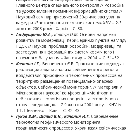
Главного центра специального контроля // Розробка
та удосконалення космічних інформаційних систем //
Науковий семінар присвячений 30-річчю заснування
кафедри «Застосування космічних систем» ХВУ – 2-3
жовтня 2003 року - Харків – С. 30.
Андрущенко Ю.А.,
Ковтун О.М.
Основні напрямки
розвитку та модернізації периферійних пунктів нагляду
ГЦСК // Наукові проблеми розробки, модернізації та
застосування інформаційних систем космічного і
наземного базування – Житомир. – 2004. – С. 51–52.
Качалин І.
Г.,
Винниченко Є.Б. Практические подходы к
реализации задачи анализа сейсмического риска и
воздействия природных и техногенных процессов на
территриях размещения потенциально-опасных
объектов. Сейсмический мониторинг. // Матеріали V
Міжнародної наукової конференції «Моніторинг
небезпечних геологічних процесів та екологічного
стану середовища». – 7-9 жовтня 2004 року. - КНУ ім.
Т.Г. Шевченко – Київ. – С. 42–43.
Гуков В.М., Шапка В.Н., Качалин И.Г.
Современные
технологии геофизического мониторинга
геодинамических процессов. Украинская сейсмическая