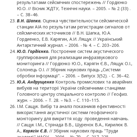
результатами сейсмічних спостережень // Гордієнко
Ю.О. // Вісник ЖДТУ, Технічні науки. – 2005. – № 2 (33) .
– С. 38–46.
В.Н. Шапка.
Оценка чувствительности сейсмической
станции AIA по результатам регистрации сигналов от
сейсмических источников // В.Н. Шапка, Ю.А.
Гордиенко, Е.В. Карягин, А.И. Лящук // Український
Антарктичний журнал. – 2006. - № 4. – С. 203–206.
Ю.О. Гордієнко.
Построение систем акустического
группирования для реализации инфразвукового
мониторинга // Гордієнко Ю.О., Карягін Є.В., Лящук О.І.,
Солонець О.І. // Збірник наукових праць „Системи
обробки інформації”. – 2006. – Випуск 3(52). - С. 36–42.
Ю.А. Андрущенко
Контроль промислових та аварійних
вибухів на території України сейсмічними станціями
Головного центру спеціального контролю // Геофиз.
журн. – 2006. – Т. 28. – №3. – С. 110–115.
І.М. Сащук. Вибір та аналіз показників ефективності
використання акустичної системи геофізичного
моніторингу для викриття ходу проведення навчань.
// Сащук І.М., Стрінада В.В., Шуренок В.А., Кирилюк В.
А.,
Карягін Є.В.
// Збірник наукових праць "Труди
академії" НАОУ. – 2006. – № 70. – С. 217–225.