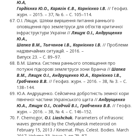
Ю.А,
Гордієнко Ю.О., Карягін Є.В., Корнієнко І.В.
// Геофиз.
журн. – 2015. – 37, № 6. – С. 105–114.
О.І. Лящук. Шляхи вирішення питання раннього
оповіщення про землетруси для об’єктів критичної
інфраструктури України //
Лящук О.І., Андрущенко
Ю.А.,
Шапка В.М., Толчонов І.В., Корнієнко І.В.
// Проблеми
надзвичайних ситуацій. – 2016. –
Випуск 23. – С. 89–97.
В.М. Шапка. Система раннього оповіщення про
потужні підкорові землетруси зони Вранча //
Шапка
В.М., Лящук О.І., Андрущенко Ю.А., Корнієнко І.В.,
Грабченко В.В.
// Геофиз. журн. – 2016. – 38, № 3. – С.
138–144.
Ю.А. Андрущенко. Сейсмічна добротність земної кори
північної частини Українського щита //
Андрущенко
Ю.А., Лящук О.І., Осадчий В.І., Грабченко В.В.
// Геофіз.
журн. – 2016. – 38, № 4. – С. 146–152.
F. Chernogor,
O.I.
Liashchuk.
Parameters of infrasonic
waves generated by the Chelyabinsk meteoroid on
February 15, 2013 / Kinemat. Phys. Celest. Bodies. March
2017, Volume 33, Issue 2, pp.79–87.