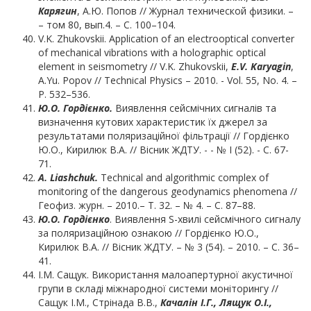
Карягин
, А.Ю. Попов // Журнал технической физики. –
– том 80, вып.4. – С. 100–104.
V.K. Zhukovskii. Application of an electrooptical converter
of mechanical vibrations with a holographic optical
element in seismometry // V.K. Zhukovskii,
E
.
V
.
Karyagin
,
A.Yu. Popov // Technical Physics – 2010. - Vol. 55, No. 4. –
P. 532–536.
Ю.О.
Гордієнко.
Виявлення сейсмічних сигналів та
визначення кутових характеристик їх джерел за
результатами поляризаційної фільтрації // Гордієнко
Ю.О., Кирилюк В.А. // Вісник ЖДТУ. - - № І (52). - С. 67-
71.
А. Liashchuk.
Technical and algorithmic complex of
monitoring of the dangerous geodynamics phenomena //
Геофиз. журн. – 2010.– Т. 32. – № 4. – С. 87–88.
Ю.О. Гордієнко
. Виявлення S-хвилі сейсмічного сигналу
за поляризаційною ознакою // Гордієнко Ю.О.,
Кирилюк В.А. // Вісник ЖДТУ. – № 3 (54). – 2010. – С. 36–
41.
І.М. Сащук. Використання малоапертурної акустичної
групи в складі міжнародної системи моніторингу //
Сащук І.М., Стрінада В.В.,
Качалін І.Г., Лящук О.І.,