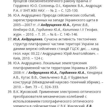
процесів сейсмонебезпечного району Вранча //
Гордієнко Ю.О. Солонець О.І., Кирилюк В.А., Андрощук
Р.А. // ЗНП ЖВІ НАУ. - - № 2. – С. 125-130.
Ю.А. Андрущенко Природа сейсмических событий,
зарегистрированных на западе Украинского щита в
2005—2007 гг. //
Андрущенко Ю.
А.
, Кутас В.В.,
Кендзера О.В., Гордиенко Ю.А., Калитова І
// Геофиз.
журн. – 2010. – Т. 31. – № 6.– С. 140–146.
Ю.А.
Андрущенко.
Сучасна активність тектонічних
структур платформної частини території України за
даними мережі сейсмічних станцій ГЦСК: дис. … канд.
геол. наук: 00.22 / Андрущенко Юрій Анатолійович. –
Київ, 2010. – 124 с.
Ю.А. Андрущенко. Локальные землетрясения
платформенной части территории Украины в 2005-
2008 гг. /
Андрущенко Ю.А., Гордиенко Ю.А.
, Кендзера
А.В., Кутас В.В., Омельченко В.Д. // Будівельні
конструкції (Міжвідомчий науково-технічний збірник). –
2010. – Вип. 73 – С. 324–333.
В.К. Жуковский. Применение электронно-оптического
преобразователя механических колебаний с
использованием голографического оптического
элемента в сейсмометрии // В.К. Жуковский,
Е.В.