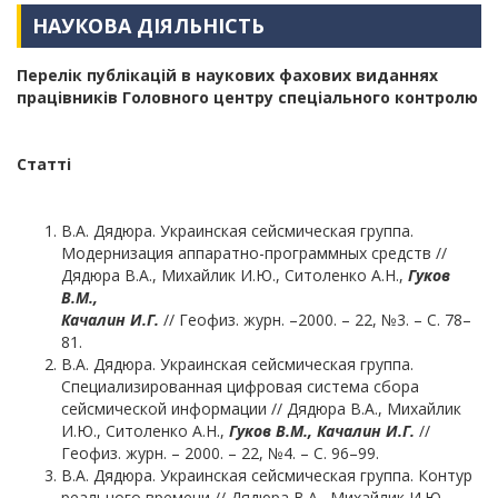
НАУКОВА ДІЯЛЬНІСТЬ
Перелік публікацій в наукових фахових виданнях
працівників Головного центру спеціального контролю
Статті
В.А. Дядюра. Украинская сейсмическая группа.
Модернизация аппаратно-программных средств //
Дядюра В.А., Михайлик И.Ю., Ситоленко А.Н.,
Гуков
В.М.,
Качалин И.Г.
// Геофиз. журн. –2000. – 22, №3. – С. 78–
81.
В.А. Дядюра. Украинская сейсмическая группа.
Специализированная цифровая система сбора
сейсмической информации // Дядюра В.А., Михайлик
И.Ю., Ситоленко А.Н.,
Гуков В.М., Качалин И.Г.
//
Геофиз. журн. – 2000. – 22, №4. – С. 96–99.
В.А. Дядюра. Украинская сейсмическая группа. Контур
реального времени // Дядюра В.А., Михайлик И.Ю.,