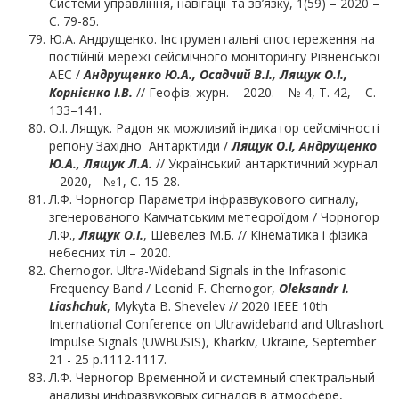
Системи управління, навігації та зв’язку, 1(59) – 2020 –
С. 79-85.
Ю.А. Андрущенко. Інструментальні спостереження на
постійній мережі сейсмічного моніторингу Рівненської
АЕС /
Андрущенко Ю.А., Осадчий В.І., Лящук О.І.,
Корнієнко І.В.
// Геофіз. журн. – 2020. – № 4, Т. 42, – С.
133–141.
О.І. Лящук. Радон як можливий індикатор сейсмічності
регіону Західної Антарктиди /
Лящук О.І, Андрущенко
Ю.А., Лящук Л.А.
// Український антарктичний журнал
– 2020, - №1, С. 15-28.
Л.Ф. Чорногор Параметри інфразвукового сигналу,
згенерованого Камчатським метеороїдом / Чорногор
Л.Ф.,
Лящук О.І.
, Шевелев М.Б. // Кінематика і фізика
небесних тіл – 2020.
Chernogor. Ultra-Wideband Signals in the Infrasonic
Frequency Band / Leonid F. Chernogor,
Oleksandr I.
Liashchuk
, Mykyta B. Shevelev // 2020 IEEE 10th
International Conference on Ultrawideband and Ultrashort
Impulse Signals (UWBUSIS), Kharkiv, Ukraine, September
21 - 25 p.1112-1117.
Л.Ф. Черногор Временной и системный спектральный
анализы инфразвуковых сигналов в атмосфере,