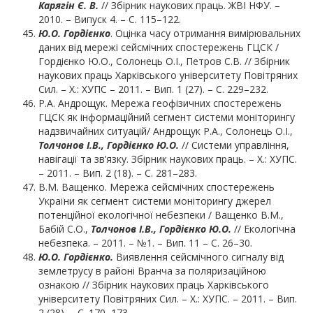
Карягін
Є. В.
// Збірник наукових праць. ЖВІ НФУ. –
2010. – Випуск 4. – С. 115–122.
Ю.О. Гордієнко
. Оцінка часу отримання вимірювальних
даних від мережі сейсмічних спостережень ГЦСК /
Гордієнко Ю.О., Солонець О.І., Петров С.В. // Збірник
наукових праць Харківського університету Повітряних
Сил. – Х.: ХУПС – 2011. – Вип. 1 (27). – С. 229–232.
Р.А. Андрощук. Мережа геофізичних спостережень
ГЦСК як інформаційний сегмент системи моніторингу
надзвичайних ситуацій/ Андрощук Р.А., Солонець О.І.,
Толчонов І.В., Гордієнко Ю.О.
// Системи управління,
навігації та зв’язку. Збірник наукових праць. – Х.: ХУПС.
– 2011. – Вип. 2 (18). – С. 281–283.
В.М. Ващенко. Мережа сейсмічних спостережень
України як сегмент системи моніторингу джерел
потенційної екологічної небезпеки / Ващенко В.М.,
Бабій С.О.,
Толчонов І.В., Гордієнко Ю.О.
// Екологічна
небезпека. – 2011. – №1. – Вип. 11 – С. 26–30.
Ю.О. Гордієнко.
Виявлення сейсмічного сигналу від
землетрусу в районі Вранча за поляризаційною
ознакою // Збірник наукових праць Харківського
університету Повітряних Сил. – Х.: ХУПС. – 2011. – Вип.
2 (28). – С. 170–173.