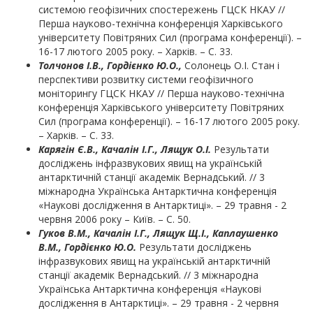
системою геофізичних спостережень ГЦСК НКАУ //
Перша науково-технічна конференція Харківського
університету Повітряних Сил (програма конференції). –
16-17 лютого 2005 року. – Харків. – С. 33.
Толчонов І.В.,
Гордієнко Ю.О.,
Солонець О.І. Стан і
перспективи розвитку системи геофізичного
моніторингу ГЦСК НКАУ // Перша науково-технічна
конференція Харківського університету Повітряних
Сил (програма конференції). – 16-17 лютого 2005 року.
– Харків. – С. 33.
Карягін Є.В., Качалін І.Г., Лящук О.І.
Результати
досліджень інфразвукових явищ на українській
антарктичній станції академік Вернадський. // 3
міжнародна Українська Антарктична конференція
«Наукові дослідження в Антарктиці». – 29 травня - 2
червня 2006 року – Київ. – С. 50.
Гуков В.М., Качалін І.Г., Лящук Щ.І., Каплаушенко
В.М., Гордієнко Ю.О.
Результати досліджень
інфразвукових явищ на українській антарктичній
станції академік Вернадський. // 3 міжнародна
Українська Антарктична конференція «Наукові
дослідження в Антарктиці». – 29 травня - 2 червня