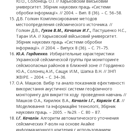
Ю.О., Солонець О.І. // Харьковский військовий
университет. Збірник наукових праць «Системи
обробки інформації». // 2004. – Вип. 8 (36). – С. 56–58.
Д.В. Голкин Комплексирование методов
местоопределения сейсмического источника. //
Голкин Д.В.,
Гуков В.М., Качалин И.Г.
,
Пастушенко Н.С.,
Таран И.А. // Харьковский військовий университет.
Збірник наукових праць «Системи обробки
інформації». // 2004. – Випуск 8 (36). – С. 71–75.
Ю.А. Гордиенко
.
Избирательные характеристики
Украинской сейсмической группы при мониторинге
сейсмоопасных районов в ближней зоне // Гордиенко
Ю.А., Солонец А.И., Сащук И.М., Шапка В.Н. // ЗНП
ЖВІРЕ. – 2004. – С. 34–36.
О.А. Машков. Вибір та аналіз показників ефективності
використання акустичної системи геофізичного
моніторингу для викриття ходу проведення навчань //
Машков О.А., Кирилюк В.А.,
Качалін І.Г., Карягін Є.В.
//
Моделювання та інформаційні технології, Збірник
наукових праць. – 2005. – №29. - С. 80 – 87.
І.Г. Качалін
. Алгоритм автоматического уточнения
сейсмических Р-волн на основе Акайке
информационного критерия с использованием