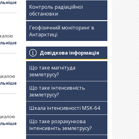
льніше
Контроль радіаційної
обстановки
Геофізичний моніторинг в
Антарктиці
шкалою
льніше
Довідкова інформація
Що таке магнітуда
землетрусу?
 шкалою
льніше
Що таке інтенсивність
землетрусу?
Шкала інтенсивності МSK-64
 шкалою
Що таке розрахункова
льніше
інтенсивніть землетрусу?