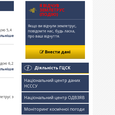
Я ВІДЧУВ
ЗЕМЛЕТРУС
(ПОДІЮ)
Якщо ви відчули землетрус,
дою 5,4
повідомте нас, будь ласка,
льніше
про ваші відчуття.
Внести дані
удою 6,2
Діяльність ГЦСК
льніше
Національний центр даних
НСССУ
летрус з
Національний центр ОДВЗЯВ
Моніторинг космічної погоди