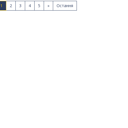
1
2
3
4
5
»
Остання