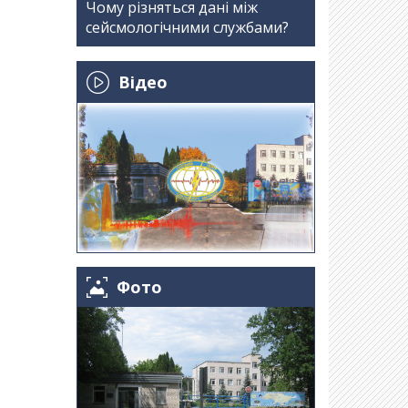
Чому різняться дані між
сейсмологічними службами?
Відео
Фото