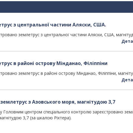
етрус з центральної частини Аляски, США.
ровано землетрус з центральної частини Аляски, США, магніту
Дета
трус в районі острову Мінданао, Філіппіни
овано землетрус в районі острову Мінданао, Філіппіни, магніт
Дета
землетрус з Азовського моря, магнітудою 3,7
ку Головним центром спеціального контролю зареєстровано зем
агнітудою 3,7 (за шкалою Ріхтера).