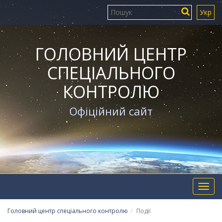
Укр
ГОЛОВНИЙ ЦЕНТР
СПЕЦІАЛЬНОГО
КОНТРОЛЮ
Офіційний сайт
Toggl
navig
Головний центр спеціального контролю
Події