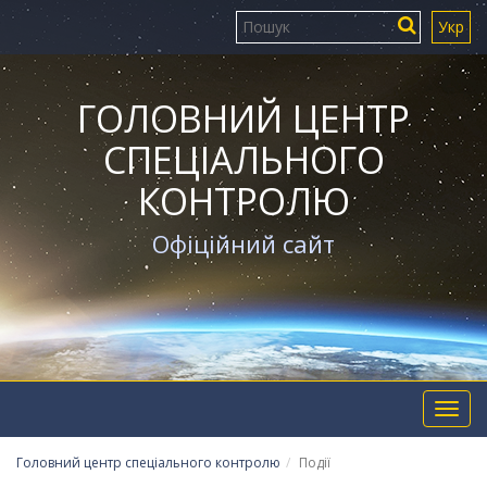
Укр
ГОЛОВНИЙ ЦЕНТР
СПЕЦІАЛЬНОГО
КОНТРОЛЮ
Офіційний сайт
Toggl
navig
Головний центр спеціального контролю
Події