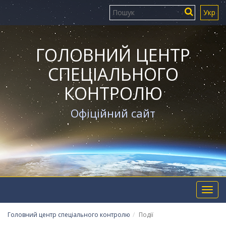
Укр
ГОЛОВНИЙ ЦЕНТР
СПЕЦІАЛЬНОГО
КОНТРОЛЮ
Офіційний сайт
Toggl
navig
Головний центр спеціального контролю
Події