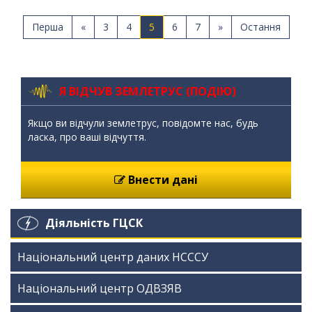
Перша
«
3
4
5
6
7
»
Остання
Я ВІДЧУВ ЗЕМЛЕТРУС (ПОДІЮ)
Якщо ви відчули землетрус, повідомте нас, будь
ласка, про ваші відчуття.
Внести дані
Діяльність ГЦСК
Національний центр даних НСССУ
Національний центр ОДВЗЯВ