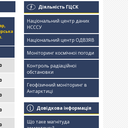
Діяльність ГЦСК
Національний центр даних
ар,
НСССУ
рська
.
Національний центр ОДВЗЯВ
Моніторинг космічної погоди
0
Контроль радіаційної
обстановки
0
Геофізичний моніторинг в
Антарктиці
0
Довідкова інформація
0
Що таке магнітуда
0