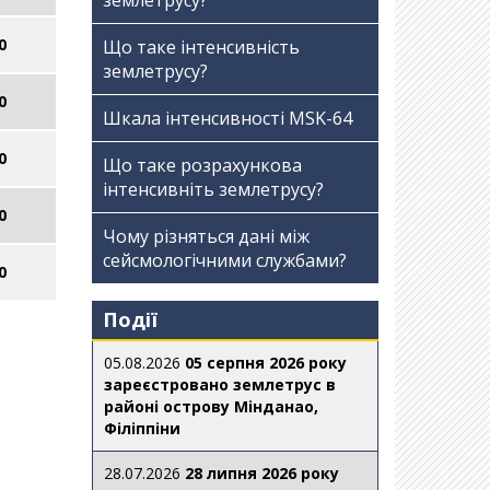
землетрусу?
0
Що таке інтенсивність
землетрусу?
0
Шкала інтенсивності МSK-64
0
Що таке розрахункова
інтенсивніть землетрусу?
0
Чому різняться дані між
сейсмологічними службами?
0
Події
05.08.2026
05 серпня 2026 року
зареєстровано землетрус в
районі острову Мінданао,
Філіппіни
28.07.2026
28 липня 2026 року