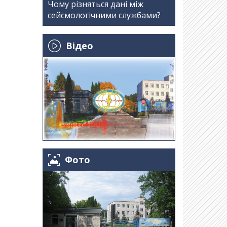
Чому різняться дані між
сейсмологічними службами?
Відео
Фото