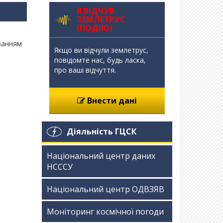
Я ВІДЧУВ
ЗЕМЛЕТРУС
(ПОДІЮ)
ванням
Якщо ви відчули землетрус,
повідомте нас, будь ласка,
про ваші відчуття.
Внести дані
Діяльність ГЦСК
Національний центр даних
НСССУ
Національний центр ОДВЗЯВ
Моніторинг космічної погоди