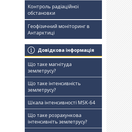
Контроль радіаційної
обстановки
Геофізичний моніторинг в
Антарктиці
Довідкова інформація
Що таке магнітуда
землетрусу?
Що таке інтенсивність
землетрусу?
Шкала інтенсивності МSK-64
Що таке розрахункова
інтенсивніть землетрусу?