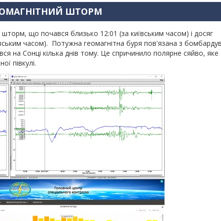
ЕОМАГНІТНИЙ ШТОРМ
шторм, що почався близько 12:01 (за київським часом) і досяг
ївським часом). Потужна геомагнітна буря пов'язана з бомбарду
ся на Сонці кілька днів тому. Це спричинило полярне сяйво, яке
ої півкулі.