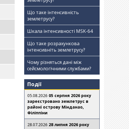
землетрусу?
Що таке інтенсивність
землетрусу?
Шкала інтенсивності МSK-64
Що таке розрахункова
інтенсивніть землетрусу?
Чому різняться дані між
сейсмологічними службами?
Події
05.08.2026
05 серпня 2026 року
зареєстровано землетрус в
районі острову Мінданао,
Філіппіни
28.07.2026
28 липня 2026 року