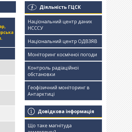
Діяльність ГЦСК
Національний центр даних
ар,
НСССУ
рська
.
Національний центр ОДВЗЯВ
Моніторинг космічної погоди
Контроль радіаційної
обстановки
Геофізичний моніторинг в
Антарктиці
Довідкова інформація
Що таке магнітуда