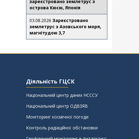
зареєстровано землетрус з
острова Кюсю, Японія
03.08.2026
Зареєстровано
землетрус з Азовського моря,
магнітудою 3,7
Діяльність ГЦСК
Національний центр даних НСССУ
Національний центр ОДВЗЯВ
Моніторинг космічної погоди
Контроль радіаційної обстановки
Геофізичний моніторинг в Антарктиці