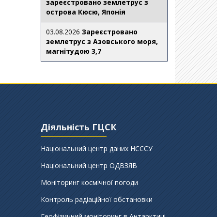
зареєстровано землетрус з
острова Кюсю, Японія
03.08.2026
Зареєстровано
землетрус з Азовського моря,
магнітудою 3,7
Діяльність ГЦСК
Національний центр даних НСССУ
Національний центр ОДВЗЯВ
Моніторинг космічної погоди
Контроль радіаційної обстановки
Геофізичний моніторинг в Антарктиці