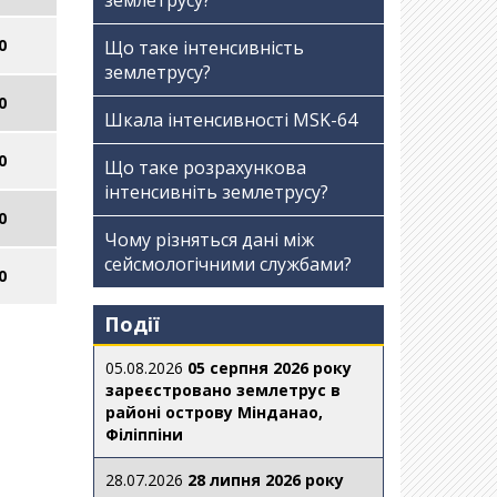
землетрусу?
0
Що таке інтенсивність
землетрусу?
0
Шкала інтенсивності МSK-64
0
Що таке розрахункова
інтенсивніть землетрусу?
0
Чому різняться дані між
сейсмологічними службами?
0
Події
05.08.2026
05 серпня 2026 року
зареєстровано землетрус в
районі острову Мінданао,
Філіппіни
28.07.2026
28 липня 2026 року