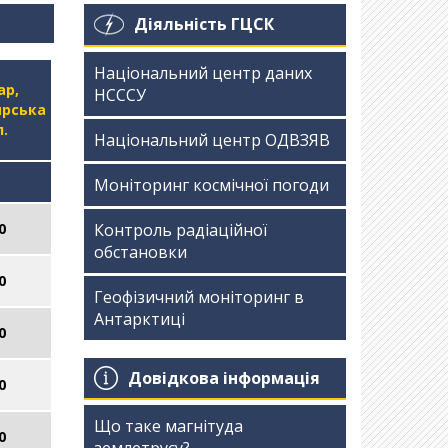
Діяльність ГЦСК
Національний центр даних
ар,
НСССУ
рська
.
Національний центр ОДВЗЯВ
Моніторинг космічної погоди
0
Контроль радіаційної
обстановки
0
Геофізичний моніторинг в
Антарктиці
0
Довідкова інформація
0
Що таке магнітуда
0