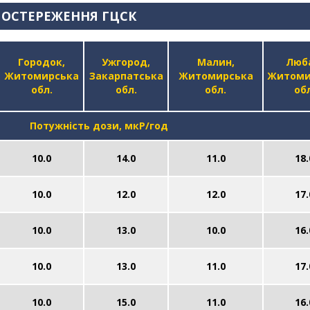
ПОСТЕРЕЖЕННЯ ГЦСК
Городок,
Ужгород,
Малин,
Люб
Житомирська
Закарпатська
Житомирська
Житоми
обл.
обл.
обл.
обл
Потужність дози, мкР/год
10.0
14.0
11.0
18.
10.0
12.0
12.0
17.
10.0
13.0
10.0
16.
10.0
13.0
11.0
17.
10.0
15.0
11.0
16.