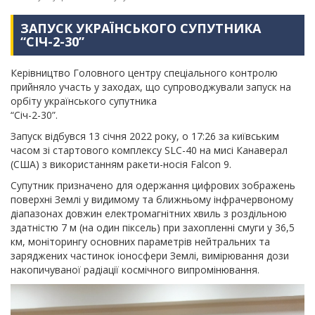
ЗАПУСК УКРАЇНСЬКОГО СУПУТНИКА
“СІЧ-2-30”
Керівництво Головного центру спеціального контролю
прийняло участь у заходах, що супроводжували запуск на
орбіту українського супутника
“Січ-2-30”.
Запуск відбувся 13 січня 2022 року, о 17:26 за київським
часом зі стартового комплексу SLC-40 на мисі Канаверал
(США) з використанням ракети-носія Falcon 9.
Супутник призначено для одержання цифрових зображень
поверхні Землі у видимому та ближньому інфрачервоному
діапазонах довжин електромагнітних хвиль з роздільною
здатністю 7 м (на один піксель) при захопленні смуги у 36,5
км, моніторингу основних параметрів нейтральних та
заряджених частинок іоносфери Землі, вимірювання дози
накопичуваної радіації космічного випромінювання.