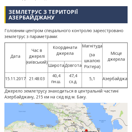
ЗЕМЛЕТРУС З ТЕРИТОРІЇ
АЗЕРБАЙДЖАНУ
Головним центром спеціального контролю зареєстровано
землетрус з параметрами:
Магнітуда
Координати
Час в
джерела
Місце
(за
Дата
джерелі
джерела
шкалою
(київський)
Широта
Довгота
Ріхтера)
40,4
47,4
15.11.2017
21:48:03
5,1
Азербайджан
пн.ш.
сх.д.
Джерело землетрусу знаходиться в центральній частині
Азербайджану, 215 км на схід від м. Баку.