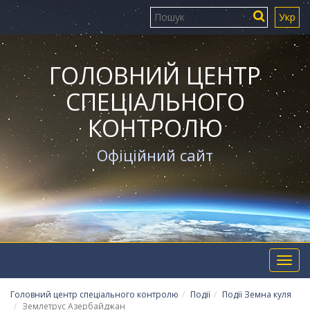
Укр
ГОЛОВНИЙ ЦЕНТР
СПЕЦІАЛЬНОГО
КОНТРОЛЮ
Офіційний сайт
Toggl
navig
Головний центр спеціального контролю
Події
Події Земна куля
Землетрус Азербайджан