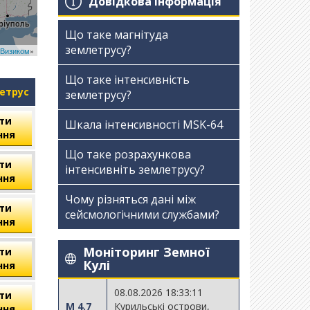
Довідкова інформація
Що таке магнітуда
землетрусу?
Визиком
»
Що таке інтенсивність
летрус
землетрусу?
ти
Шкала інтенсивності МSK-64
ння
Що таке розрахункова
ти
інтенсивніть землетрусу?
ння
Чому різняться дані між
ти
сейсмологічними службами?
ння
Моніторинг Земної
ти
Кулі
ння
08.08.2026 18:33:11
ти
M 4.7
Курильські острови,
ння