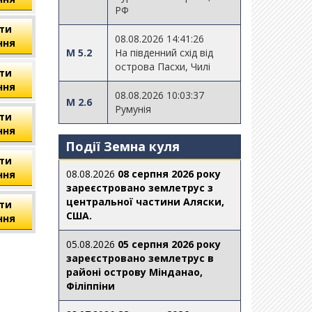
РФ
ти
08.08.2026 14:41:26
ння
M 5.2
На південний схід від
острова Пасхи, Чилі
ти
ння
08.08.2026 10:03:37
M 2.6
Румунія
ти
ння
Події Земна куля
ти
08.08.2026
08 серпня 2026 року
ння
зареєстровано землетрус з
центральної частини Аляски,
ти
США.
ння
05.08.2026
05 серпня 2026 року
зареєстровано землетрус в
районі острову Мінданао,
Філіппіни