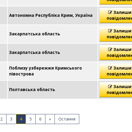
Залиши
Автономна Республіка Крим, Україна
повідомле
Залиши
Закарпатська область
повідомле
Залиши
Закарпатська область
повідомле
Поблизу узбережжя Кримського
Залиши
півострова
повідомле
Залиши
Полтавська область
повідомле
2
3
4
5
6
»
Остання