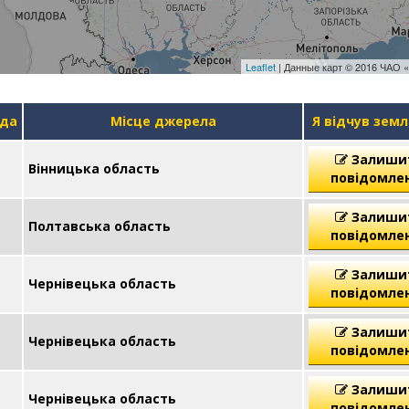
Leaflet
| Данные карт © 2016 ЧАО «
уда
Місце джерела
Я відчув зем
Залиши
Вінницька область
повідомле
Залиши
Полтавська область
повідомле
Залиши
Чернівецька область
повідомле
Залиши
Чернівецька область
повідомле
Залиши
Чернівецька область
повідомле