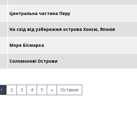
Центральна частина Перу
На схід від узбережжя острова Хонсю, Японія
Море Бісмарка
Соломонові Острови
1
2
3
4
5
»
Остання