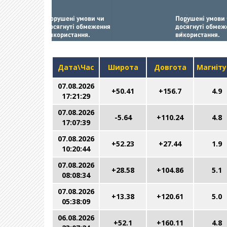
Дата\Час
Широта
Довгота
Магніт
07.08.2026
+50.41
+156.7
4.9
17:21:29
07.08.2026
-5.64
+110.24
4.8
17:07:39
07.08.2026
+52.23
+27.44
1.9
10:20:44
07.08.2026
+28.58
+104.86
5.1
08:08:34
07.08.2026
+13.38
+120.61
5.0
05:38:09
06.08.2026
+52.1
+160.11
4.8