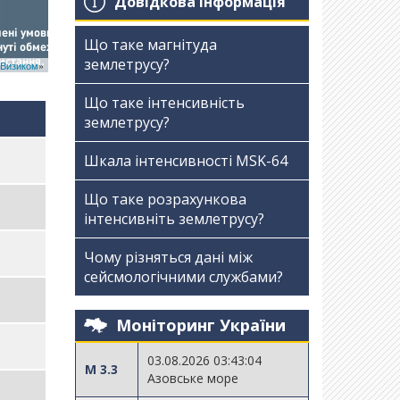
Довідкова інформація
Що таке магнітуда
землетрусу?
Визиком
»
Що таке інтенсивність
землетрусу?
Шкала інтенсивності МSK-64
Що таке розрахункова
інтенсивніть землетрусу?
Чому різняться дані між
сейсмологічними службами?
Моніторинг України
03.08.2026 03:43:04
M 3.3
Азовське море