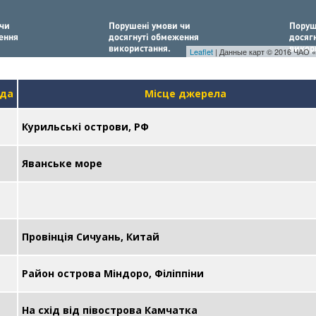
Leaflet
| Данные карт © 2016 ЧАО «
уда
Місце джерела
Курильські острови, РФ
Яванське море
Провінція Сичуань, Китай
Район острова Міндоро, Філіппіни
На схід від півострова Камчатка