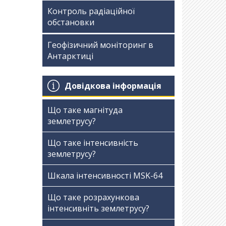
Контроль радіаційної
обстановки
Геофізичний моніторинг в
Антарктиці
Довідкова інформація
Що таке магнітуда
землетрусу?
Що таке інтенсивність
землетрусу?
Шкала інтенсивності МSK-64
Що таке розрахункова
інтенсивніть землетрусу?