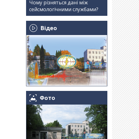
Чому різняться дані між
сейсмологічними службами?
Відео
Фото