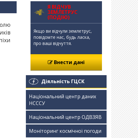
Я ВІДЧУВ
ЗЕМЛЕТРУС
(ПОДІЮ)
ролю
Якщо ви відчули землетрус,
иків
повідомте нас, будь ласка,
піхи
про ваші відчуття.
Внести дані
Діяльність ГЦСК
Національний центр даних
НСССУ
Національний центр ОДВЗЯВ
Моніторинг космічної погоди