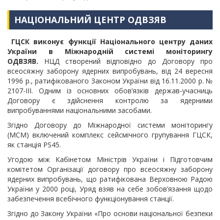
НАЦІОНАЛЬНИЙ ЦЕНТР ОДВЗЯВ
ГЦСК виконує функції Національного центру даних
України в Міжнародній системі моніторингу
ОДВЗЯВ.
НЦД створений відповідно до Договору про
всеосяжну заборону ядерних випробувань, від 24 вересня
1996 р., ратифікованого Законом України від 16.11.2000 р. №
2107-III. Одним із основних обов’язків держав-учасниць
Договору є здійснення контролю за ядерними
випробуваннями національними засобами.
Згідно Договору до Міжнародної системи моніторингу
(МСМ) включений комплекс сейсмічного групування ГЦСК,
як станція PS45.
Угодою між Кабінетом Міністрів України і Підготовчим
комітетом Організації договору про всеосяжну заборону
ядерних випробувань, що ратифікована Верховною Радою
України у 2000 році, Уряд взяв на себе зобов’язання щодо
забезпечення всебічного функціонування станції.
Згідно до Закону України «Про основи національної безпеки