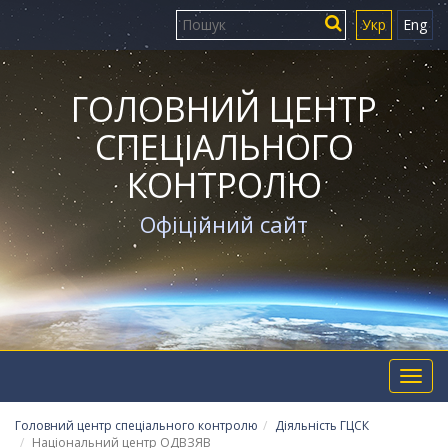
Укр
Eng
ГОЛОВНИЙ ЦЕНТР
СПЕЦІАЛЬНОГО
КОНТРОЛЮ
Офіційний сайт
Toggl
navig
Головний центр спеціального контролю
Діяльність ГЦСК
Національний центр ОДВЗЯВ