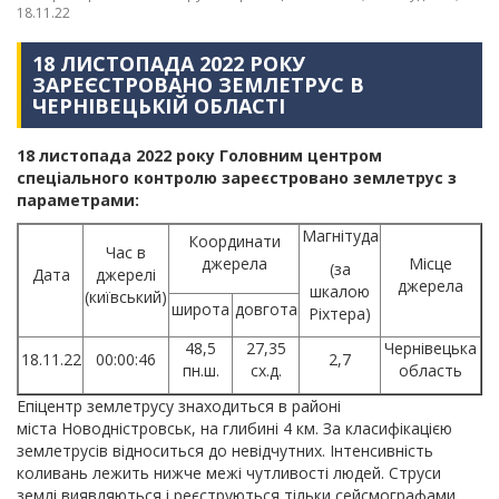
18.11.22
18 ЛИСТОПАДА 2022 РОКУ
ЗАРЕЄСТРОВАНО ЗЕМЛЕТРУС В
ЧЕРНІВЕЦЬКІЙ ОБЛАСТІ
18 листопада 2022 року Головним центром
спеціального контролю зареєстровано землетрус з
параметрами:
Магнітуда
Координати
Час в
джерела
Місце
(за
Дата
джерелі
джерела
шкалою
(київський)
широта
довгота
Ріхтера)
48,5
27,35
Чернівецька
18.11.22
00:00:46
2,7
пн.ш.
сх.д.
область
Епіцентр землетрусу знаходиться в районі
міста Новодністровськ, на глибині 4 км. За класифікацією
землетрусів відноситься до невідчутних. Інтенсивність
коливань лежить нижче межі чутливості людей. Струси
землі виявляються і реєструються тільки сейсмографами.