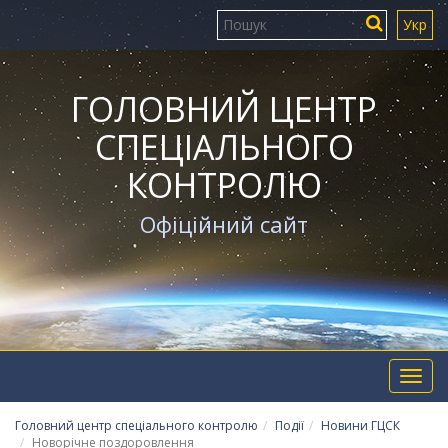
Укр
ГОЛОВНИЙ ЦЕНТР
СПЕЦІАЛЬНОГО
КОНТРОЛЮ
Офіційний сайт
Toggl
navig
Головний центр спеціального контролю
Події
Новини ГЦСК
Новорічне поздоровлення