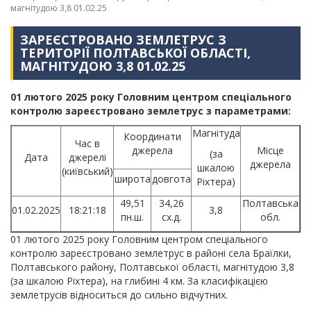
магнітудою 3,8 01.02.25
ЗАРЕЄСТРОВАНО ЗЕМЛЕТРУС З
ТЕРИТОРІЇ ПОЛТАВСЬКОЇ ОБЛАСТІ,
МАГНІТУДОЮ 3,8 01.02.25
01 лютого 2025 року Головним центром спеціального
контролю зареєстровано землетрус з параметрами:
Магнітуда
Координати
Час в
джерела
Місце
(за
Дата
джерелі
джерела
шкалою
(київський)
широта
довгота
Ріхтера)
49,51
34,26
Полтавська
01.02.2025
18:21:18
3,8
пн.ш.
сх.д.
обл.
01 лютого 2025 року Головним центром спеціального
контролю зареєстровано землетрус в районі села Браїлки,
Полтавського району, Полтавської області, магнітудою 3,8
(за шкалою Ріхтера), на глибині 4 км. За класифікацією
землетрусів відноситься до сильно відчутних.