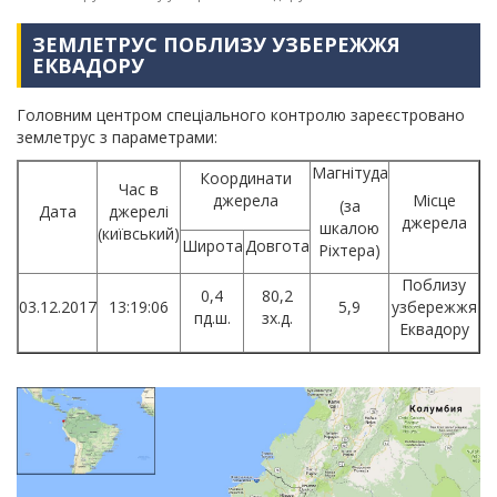
ЗЕМЛЕТРУС ПОБЛИЗУ УЗБЕРЕЖЖЯ
ЕКВАДОРУ
Головним центром спеціального контролю зареєстровано
землетрус з параметрами:
Магнітуда
Координати
Час в
джерела
Місце
(за
Дата
джерелі
джерела
шкалою
(київський)
Широта
Довгота
Ріхтера)
Поблизу
0,4
80,2
03.12.2017
13:19:06
5,9
узбережжя
пд.ш.
зх.д.
Еквадору