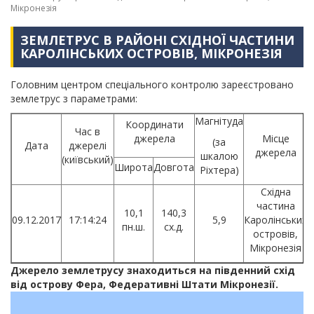
Мікронезія
ЗЕМЛЕТРУС В РАЙОНІ СХІДНОЇ ЧАСТИНИ
КАРОЛІНСЬКИХ ОСТРОВІВ, МІКРОНЕЗІЯ
Головним центром спеціального контролю зареєстровано
землетрус з параметрами:
Магнітуда
Координати
Час в
джерела
Місце
(за
Дата
джерелі
джерела
шкалою
(київський)
Широта
Довгота
Ріхтера)
Східна
частина
10,1
140,3
09.12.2017
17:14:24
5,9
Каролінських
пн.ш.
сх.д.
островів,
Мікронезія
Джерело землетрусу знаходиться на південний схід
від острову Фера, Федеративні Штати Мікронезії.