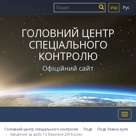
Укр
Рус
ГОЛОВНИЙ ЦЕНТР
СПЕЦІАЛЬНОГО
КОНТРОЛЮ
Офіційний сайт
Toggl
navig
Головний центр спеціального контролю
Події
Події Земна куля
Зведення за добу 13 березня 2018 року