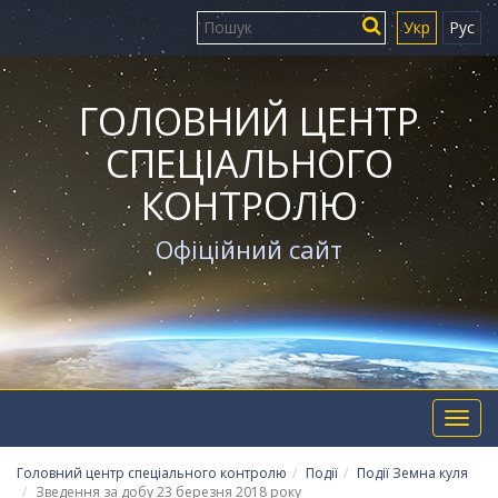
Укр
Рус
ГОЛОВНИЙ ЦЕНТР
СПЕЦІАЛЬНОГО
КОНТРОЛЮ
Офіційний сайт
Toggl
navig
Головний центр спеціального контролю
Події
Події Земна куля
Зведення за добу 23 березня 2018 року