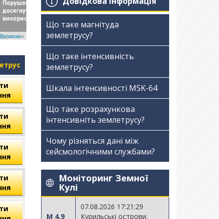
Довідкова інформація
Що таке магнітуда
землетрусу?
Визиком
»
Що таке інтенсивність
летрус
землетрусу?
ти
Шкала інтенсивності МSK-64
ння
Що таке розрахункова
ти
інтенсивніть землетрусу?
ння
Чому різняться дані між
ти
сейсмологічними службами?
ння
Моніторинг Земної
ти
Кулі
ння
07.08.2026 17:21:29
ти
M 4.9
Курильські острови,
ння