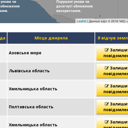
Leaflet
| Данные карт © 2016 ЧАО «
уда
Місце джерела
Я відчув зем
Залиши
Азовське море
повідомле
Залиши
Львівська область
повідомле
Залиши
Хмельницька область
повідомле
Залиши
Полтавська область
повідомле
Залиши
Хмельницька область
повідомле