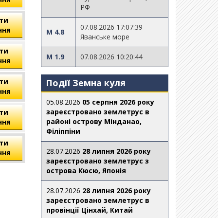
РФ
ти
07.08.2026 17:07:39
ння
M 4.8
Яванське море
ти
M 1.9
07.08.2026 10:20:44
ння
ти
Події Земна куля
ння
05.08.2026
05 серпня 2026 року
зареєстровано землетрус в
ти
районі острову Мінданао,
ння
Філіппіни
ти
28.07.2026
28 липня 2026 року
ння
зареєстровано землетрус з
острова Кюсю, Японія
28.07.2026
28 липня 2026 року
зареєстровано землетрус в
провінції Цінхай, Китай